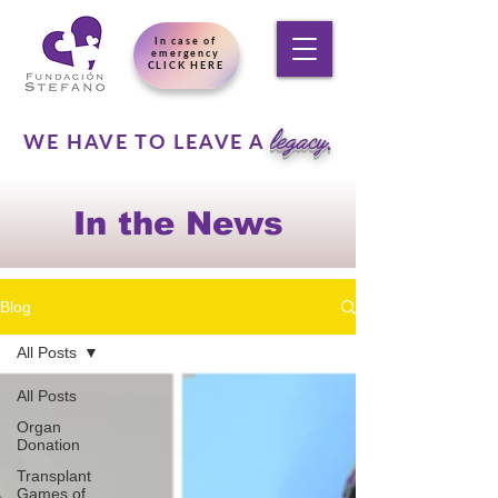
In case of
emergency
CLICK HERE
legacy.
WE HAVE TO LEAVE A
In the News
Blog
All Posts
All Posts
Organ
Donation
Transplant
Games of